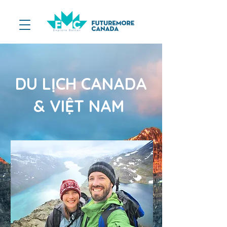
DU LỊCH CANADA
& VIỆT NAM