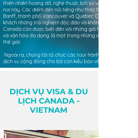
thiên nhiên hoang dã, nghệ thuật, lịch sử và ẩm thực đặc t
nơi này. Các điểm đến nổi tiếng như thác Niagara, vườn quố
Banff, thành phố Vancouver và Quebec City đều đem đến 
khách những trải nghiệm độc đáo và không thể quên. Bên 
Canada còn được biết đến với những giá trị nhân văn cao, 
và văn hóa đa dạng, là một trong những điểm đến hàng đầ
thế giới.
​ Ngoài ra, chúng tôi tổ chức các tour hành hương, thăm th
dịch vụ cộng đồng cho bà con kiều bào về Việt Nam.
​DỊCH VỤ VISA & DU
LỊCH CANADA -
VIETNAM